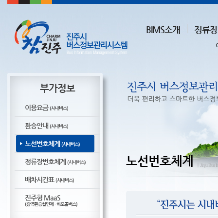
BIMS소개
정류장
부가정보
이용요금
(시내버스)
환승안내
(시내버스)
노선번호체계
(시내버스)
노선번호체계
정류장번호체계
(시내버스)
ㅣJinju Bus I
배차시간표
(시내버스)
진주형 MaaS
(광역환승할인제 · 하모콜버스)