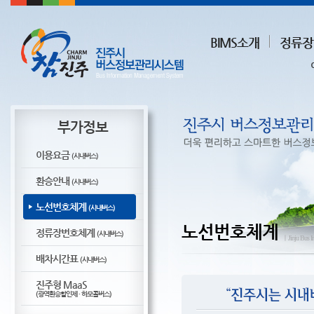
BIMS소개
정류장
부가정보
이용요금
(시내버스)
환승안내
(시내버스)
노선번호체계
(시내버스)
노선번호체계
정류장번호체계
(시내버스)
ㅣJinju Bus I
배차시간표
(시내버스)
진주형 MaaS
(광역환승할인제 · 하모콜버스)