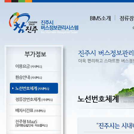
BIMS소개
정류장
부가정보
이용요금
(시내버스)
환승안내
(시내버스)
노선번호체계
(시내버스)
노선번호체계
정류장번호체계
(시내버스)
ㅣJinju Bus I
배차시간표
(시내버스)
진주형 MaaS
(광역환승할인제 · 하모콜버스)