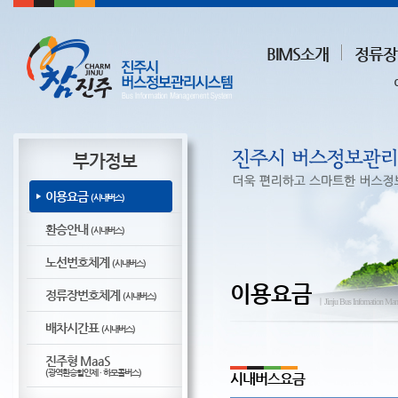
BIMS소개
정류장
부가정보
이용요금
(시내버스)
환승안내
(시내버스)
노선번호체계
(시내버스)
이용요금
정류장번호체계
(시내버스)
ㅣJinju Bus Infomation Ma
배차시간표
(시내버스)
진주형 MaaS
(광역환승할인제 · 하모콜버스)
시내버스요금