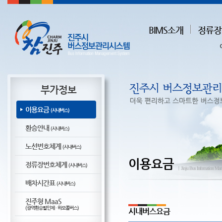
BIMS소개
정류장
부가정보
이용요금
(시내버스)
환승안내
(시내버스)
노선번호체계
(시내버스)
이용요금
정류장번호체계
(시내버스)
ㅣJinju Bus Infomation Ma
배차시간표
(시내버스)
진주형 MaaS
(광역환승할인제 · 하모콜버스)
시내버스요금