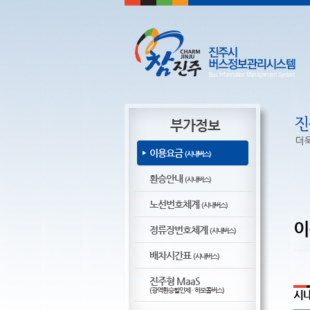
부가정보
이용요금
(시내버스)
환승안내
(시내버스)
노선번호체계
(시내버스)
이
정류장번호체계
(시내버스)
배차시간표
(시내버스)
진주형 MaaS
(광역환승할인제 · 하모콜버스)
시