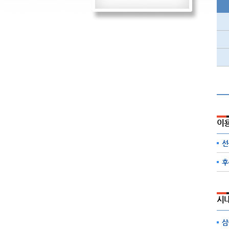
이
선
후
시
삼