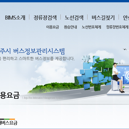
BIMS소개
정류장검색
노선검색
버스길찾기
안
이용요금
환승안내
노선번호체계
정류장번호체계
용요금
ㅣJinju Bus Infomation Management System
내버스요금