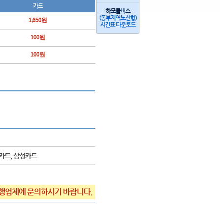
카드
하모콜버스
(동부지역노선형)
1,650원
시간표 다운로드
100원
100원
협카드, 삼성카드
행업체에 문의하시기 바랍니다.