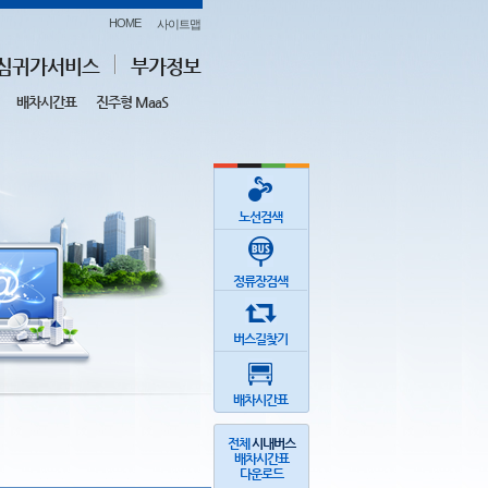
HOME
사이트맵
심귀가서비스
부가정보
배차시간표
진주형 MaaS
노선검색
정류장검색
버스길찾기
배차시간표
전체
시내버스
배차시간표
다운로드