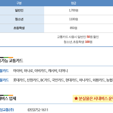
구분
현금
일반인
1,700원
청소년
1100원
초등학생
850원
교통카드 사용시 일반인:
50
원 할인
청소년, 초등학생:
100
원
용가능 교통카드
불카드
마이비, 하나로, 이비카드, 캐시비, 티머니
불카드
롯데카드, 신한카드, BC카드, 국민카드, 현대카드, 하나카드, 외환카드, 농
내버스 업체
분실물은 시내버스 운
성교통(주)
(055)752-1611