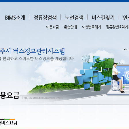
BIMS소개
정류장검색
노선검색
버스길찾기
안
이용요금
환승안내
노선번호체계
정류장번호체계
용요금
ㅣJinju Bus Infomation Management System
내버스요금