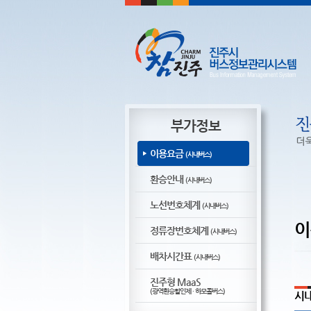
부가정보
이용요금
(시내버스)
환승안내
(시내버스)
노선번호체계
(시내버스)
이
정류장번호체계
(시내버스)
배차시간표
(시내버스)
진주형 MaaS
(광역환승할인제 · 하모콜버스)
시