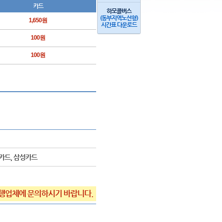
카드
하모콜버스
(동부지역노선형)
1,650원
시간표 다운로드
100원
100원
협카드, 삼성카드
행업체에 문의하시기 바랍니다.