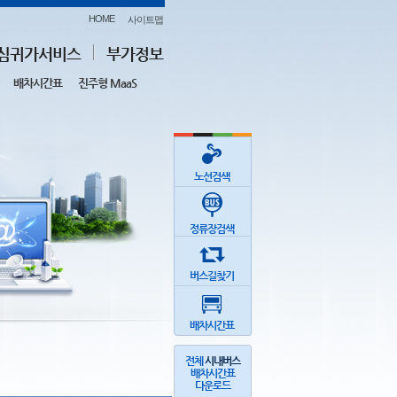
HOME
사이트맵
심귀가서비스
부가정보
배차시간표
진주형 MaaS
노선검색
정류장검색
버스길찾기
배차시간표
전체
시내버스
배차시간표
다운로드