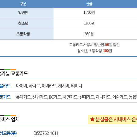
구분
현금
일반인
1,700원
청소년
1100원
초등학생
850원
교통카드 사용시 일반인:
50
원 할인
청소년, 초등학생:
100
원
용가능 교통카드
불카드
마이비, 하나로, 이비카드, 캐시비, 티머니
불카드
롯데카드, 신한카드, BC카드, 국민카드, 현대카드, 하나카드, 외환카드, 농
내버스 업체
분실물은 시내버스 운
성교통(주)
(055)752-1611