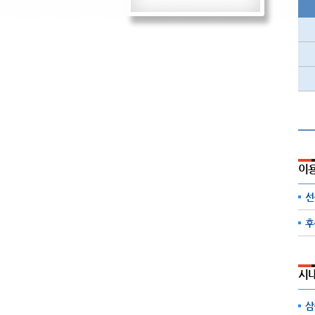
이
선
후
시
삼