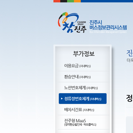
부가정보
이용요금
(시내버스)
환승안내
(시내버스)
노선번호체계
(시내버스)
정
정류장번호체계
(시내버스)
배차시간표
(시내버스)
진주형 MaaS
(광역환승할인제 · 하모콜버스)