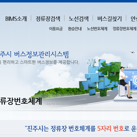
BIMS소개
정류장검색
노선검색
버스길찾기
안
이용요금
환승안내
노선번호체계
정류장번호체계
류장번호체계
ㅣJinju Bus Infomation Management System