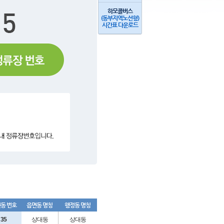
하모콜버스
(동부지역노선형)
시간표 다운로드
동 번호
읍면동 명칭
행정동 명칭
35
상대동
상대동