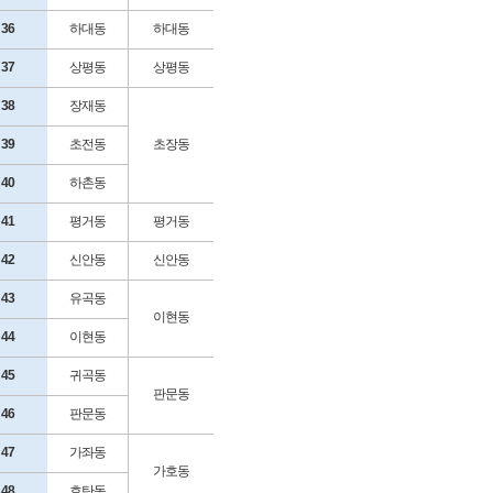
36
하대동
하대동
37
상평동
상평동
38
장재동
39
초전동
초장동
40
하촌동
41
평거동
평거동
42
신안동
신안동
43
유곡동
이현동
44
이현동
45
귀곡동
판문동
46
판문동
47
가좌동
가호동
48
호탄동