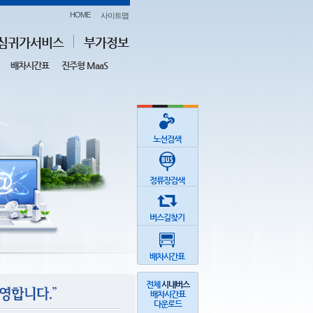
HOME
사이트맵
심귀가서비스
부가정보
배차시간표
진주형 MaaS
노선검색
정류장검색
버스길찾기
배차시간표
전체
시내버스
배차시간표
다운로드