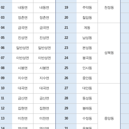
02
내동면
내동면
19
주약동
천정동
03
정촌면
정촌면
20
칠암동
04
금곡면
금곡면
21
계동
05
진성면
진성면
22
남성동
06
일반성면
일반성면
23
본성동
성북동
07
이반성면
이반성면
24
봉곡동
08
사봉면
사봉면
25
인사동
09
지수면
지수면
26
중안동
10
대곡면
대곡면
27
대안동
11
금산면
금산면
28
동성동
12
집현면
집현면
29
봉래동
13
미천면
미천면
30
수정동
중앙동
14
명석면
명석면
31
옥봉동