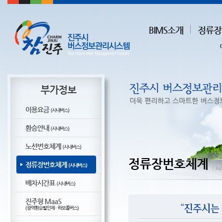
BIMS소개
정류장
부가정보
이용요금
(시내버스)
환승안내
(시내버스)
노선번호체계
(시내버스)
정류장번호체계
정류장번호체계
(시내버스)
ㅣJinju
배차시간표
(시내버스)
진주형 MaaS
(광역환승할인제 · 하모콜버스)