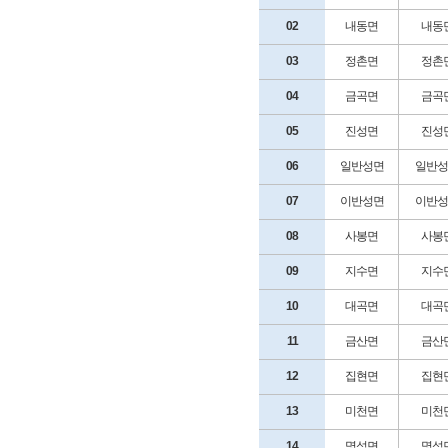
02
내동면
내동
03
정촌면
정촌
04
금곡면
금곡
05
진성면
진성
06
일반성면
일반성
07
이반성면
이반성
08
사봉면
사봉
09
지수면
지수
10
대곡면
대곡
11
금산면
금산
12
집현면
집현
13
미천면
미천
14
명석면
명석