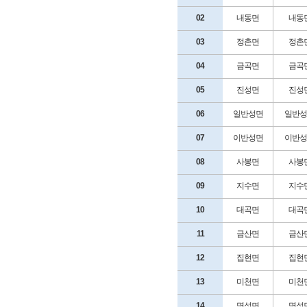
02
내동면
내동
03
정촌면
정촌
04
금곡면
금곡
05
진성면
진성
06
일반성면
일반성
07
이반성면
이반성
08
사봉면
사봉
09
지수면
지수
10
대곡면
대곡
11
금산면
금산
12
집현면
집현
13
미천면
미천
14
명석면
명석