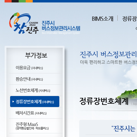
BIMS소개
정류장
부가정보
이용요금
(시내버스)
환승안내
(시내버스)
노선번호체계
(시내버스)
정류장번호체계
정류장번호체계
(시내버스)
ㅣJinju
배차시간표
(시내버스)
진주형 MaaS
(광역환승할인제 · 하모콜버스)