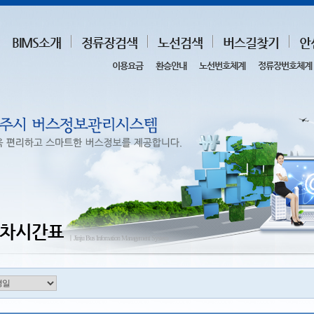
BIMS소개
정류장검색
노선검색
버스길찾기
안
이용요금
환승안내
노선번호체계
정류장번호체계
차시간표
ㅣJinju Bus Infomation Management System