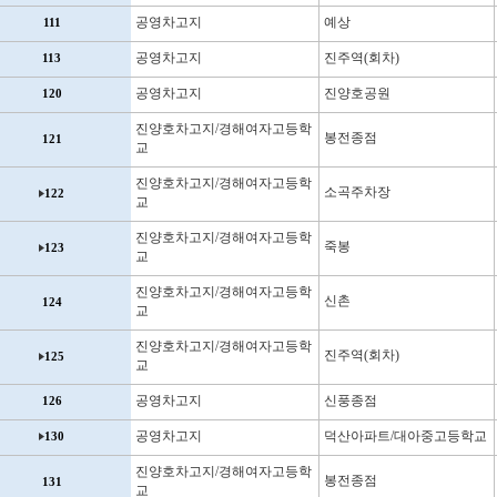
공영차고지
예상
111
공영차고지
진주역(회차)
113
공영차고지
진양호공원
120
진양호차고지/경해여자고등학
봉전종점
121
교
진양호차고지/경해여자고등학
소곡주차장
122
교
진양호차고지/경해여자고등학
죽봉
123
교
진양호차고지/경해여자고등학
신촌
124
교
진양호차고지/경해여자고등학
진주역(회차)
125
교
공영차고지
신풍종점
126
공영차고지
덕산아파트/대아중고등학교
130
진양호차고지/경해여자고등학
봉전종점
131
교