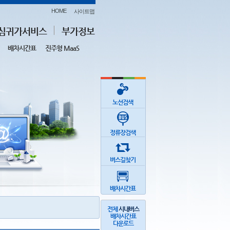
HOME
사이트맵
심귀가서비스
부가정보
배차시간표
진주형 MaaS
노선검색
정류장검색
버스길찾기
배차시간표
전체
시내버스
배차시간표
다운로드