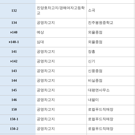
진양호차고지/경해여자고등학
소곡
132
교
공영차고지
진주봉원중학교
134
예상
외율종점
140
심대
외율종점
140-1
공영차고지
장흥
141
공영차고지
신기
142
공영차고지
신풍종점
143
공영차고지
비실종점
144
공영차고지
대평면사무소
145
공영차고지
내팔미
146
공영차고지
로컬푸드직매장
150
공영차고지
로컬푸드직매장
150-1
공영차고지
로컬푸드직매장
150-2