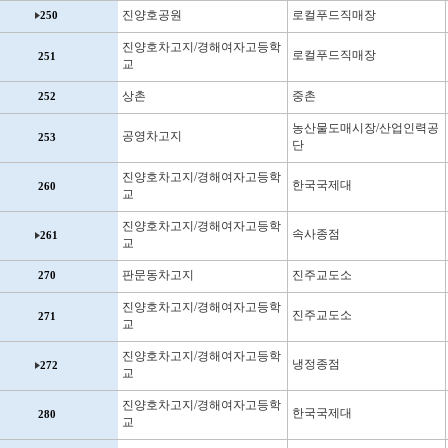
진양호공원
로컬푸드직매장
250
진양호차고지/경해여자고등학
로컬푸드직매장
251
교
상촌
중촌
252
농산물도매시장/산업인력공
공영차고지
253
단
진양호차고지/경해여자고등학
한국국제대
260
교
진양호차고지/경해여자고등학
속사종점
261
교
판문동차고지
진주교도소
270
진양호차고지/경해여자고등학
진주교도소
271
교
진양호차고지/경해여자고등학
냉정종점
272
교
진양호차고지/경해여자고등학
한국국제대
280
교