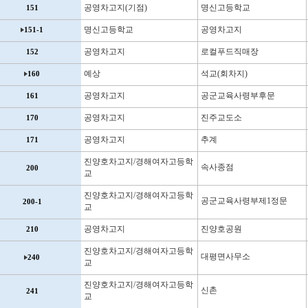
공영차고지(기점)
명신고등학교
151
명신고등학교
공영차고지
151-1
공영차고지
로컬푸드직매장
152
예상
석교(회차지)
160
공영차고지
공군교육사령부후문
161
공영차고지
진주교도소
170
공영차고지
추계
171
진양호차고지/경해여자고등학
속사종점
200
교
진양호차고지/경해여자고등학
공군교육사령부제1정문
200-1
교
공영차고지
진양호공원
210
진양호차고지/경해여자고등학
대평면사무소
240
교
진양호차고지/경해여자고등학
신촌
241
교