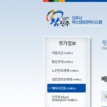
부가정보
이용요금
(시내버스)
환승안내
(시내버스)
노선번호체계
(시내버스)
배
정류장번호체계
(시내버스)
배차시간표
(시내버스)
진주형 MaaS
(광역환승할인제 · 하모콜버스)