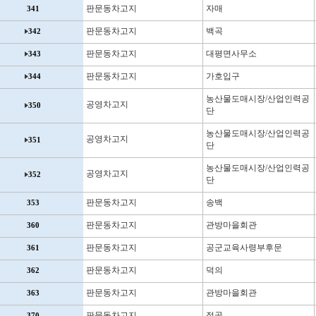
판문동차고지
자매
341
판문동차고지
백곡
342
판문동차고지
대평면사무소
343
판문동차고지
가호입구
344
농산물도매시장/산업인력공
공영차고지
350
단
농산물도매시장/산업인력공
공영차고지
351
단
농산물도매시장/산업인력공
공영차고지
352
단
판문동차고지
송백
353
판문동차고지
관방마을회관
360
판문동차고지
공군교육사령부후문
361
판문동차고지
덕의
362
판문동차고지
관방마을회관
363
판문동차고지
절골
370