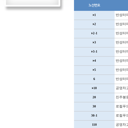
노선번호
반성터
1
반성터
2
반성터
2-1
반성터
3
반성터
3-1
반성터
4
반성터
5
반성터
6
공영차
10
진주봉
20
로컬푸
30
로컬푸
30-1
공영차
110