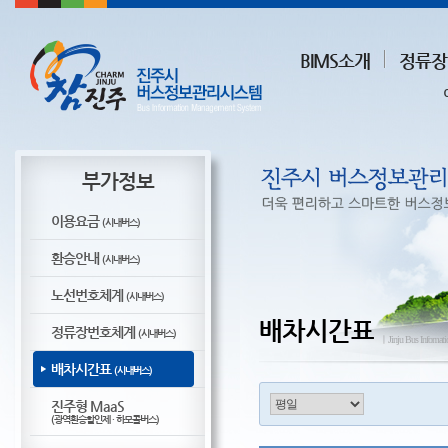
BIMS소개
정류장
부가정보
이용요금
(시내버스)
환승안내
(시내버스)
노선번호체계
(시내버스)
배차시간표
정류장번호체계
(시내버스)
ㅣJinju Bus Infomat
배차시간표
(시내버스)
진주형 MaaS
(광역환승할인제 · 하모콜버스)