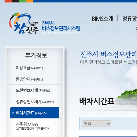
BIMS소개
정류장
부가정보
이용요금
(시내버스)
환승안내
(시내버스)
노선번호체계
(시내버스)
배차시간표
정류장번호체계
(시내버스)
ㅣJinju Bus Infomat
배차시간표
(시내버스)
진주형 MaaS
(광역환승할인제 · 하모콜버스)