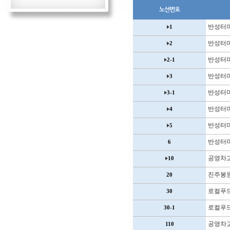
노선번호
반성터
1
반성터
2
반성터
2-1
반성터
3
반성터
3-1
반성터
4
반성터
5
반성터
6
공영차
10
진주봉
20
로컬푸
30
로컬푸
30-1
공영차
110