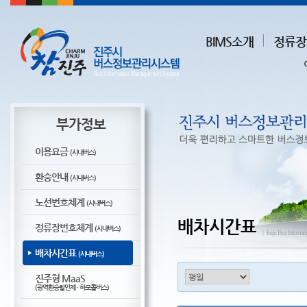
BIMS소개
정류장
부가정보
이용요금
(시내버스)
환승안내
(시내버스)
노선번호체계
(시내버스)
배차시간표
정류장번호체계
(시내버스)
ㅣJinju Bus Infomat
배차시간표
(시내버스)
진주형 MaaS
(광역환승할인제 · 하모콜버스)