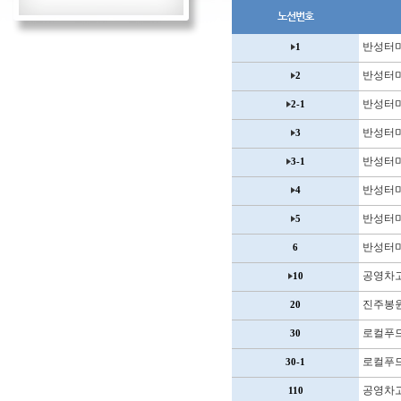
노선번호
반성터
1
반성터
2
반성터
2-1
반성터
3
반성터
3-1
반성터
4
반성터
5
반성터
6
공영차
10
진주봉
20
로컬푸
30
로컬푸
30-1
공영차
110