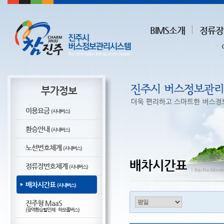
BIMS소개
정류장
부가정보
이용요금
(시내버스)
환승안내
(시내버스)
노선번호체계
(시내버스)
배차시간표
정류장번호체계
(시내버스)
ㅣJinju Bus Infomat
배차시간표
(시내버스)
진주형 MaaS
(광역환승할인제 · 하모콜버스)