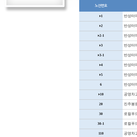
노선번호
반성터
1
반성터
2
반성터
2-1
반성터
3
반성터
3-1
반성터
4
반성터
5
반성터
6
공영차
10
진주봉
20
로컬푸
30
로컬푸
30-1
공영차
110