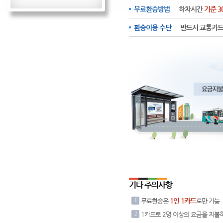
무료환승방법
하차시간
기준 3
환승이용 수단
반드시 교통카드
기타 주의사항
1인 1카드
1
무료환승은
로만 가능
2
1카드로 2명 이상의 요금을 지불