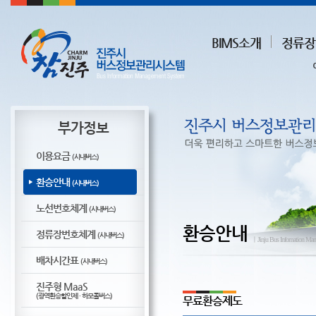
BIMS소개
정류장
부가정보
이용요금
(시내버스)
환승안내
(시내버스)
노선번호체계
(시내버스)
환승안내
정류장번호체계
(시내버스)
ㅣJinju Bus Infomation Ma
배차시간표
(시내버스)
진주형 MaaS
(광역환승할인제 · 하모콜버스)
무료환승제도