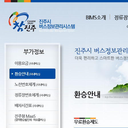
BIMS소개
정류장
부가정보
이용요금
(시내버스)
환승안내
(시내버스)
노선번호체계
(시내버스)
환승안내
정류장번호체계
(시내버스)
ㅣJinju Bus Infomation Ma
배차시간표
(시내버스)
진주형 MaaS
(광역환승할인제 · 하모콜버스)
무료환승제도