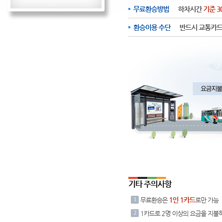
무료환승방법
하차시간
기준 3
환승이용 수단
반드시 교통카드
기타 주의사항
1인 1카드
1
무료환승은
로만 가능
2
1카드로 2명 이상의 요금을 지불