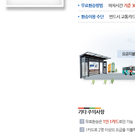
무료환승방법
하차시간
기준 3
환승이용 수단
반드시 교통카드
기타 주의사항
1인 1카드
1
무료환승은
로만 가능
2
1카드로 2명 이상의 요금을 지불