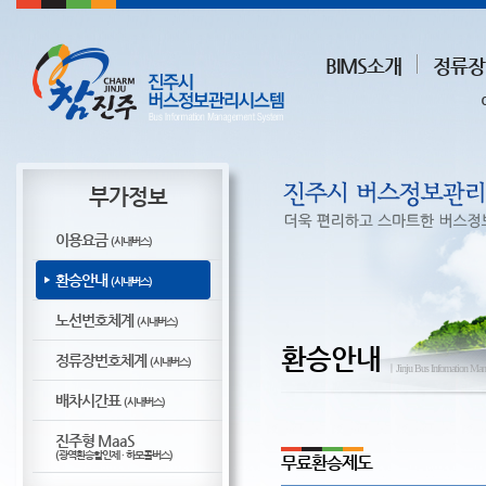
BIMS소개
정류장
부가정보
이용요금
(시내버스)
환승안내
(시내버스)
노선번호체계
(시내버스)
환승안내
정류장번호체계
(시내버스)
ㅣJinju Bus Infomation Ma
배차시간표
(시내버스)
진주형 MaaS
(광역환승할인제 · 하모콜버스)
무료환승제도