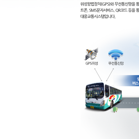
위성항법장치(GPS)와 무선통신망을 
트폰, SMS문자서비스, QR코드 등
대중교통시스템입니다.