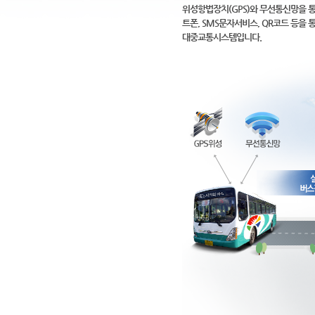
위성항법장치(GPS)와 무선통신망을 
트폰, SMS문자서비스, QR코드 등
대중교통시스템입니다.