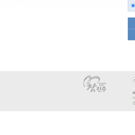
6
Co
(