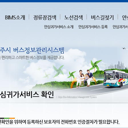
BIMS소개
정류장검색
노선검색
버스길찾기
안
안심귀가서비스 소개
안심귀가서비스 등록
안심귀가서
심귀가서비스 확인
ㅣJinju Bus Infomation Management System
확인을 위하여 등록하신 보호자의 전화번호 인증절차가 필요합니다.