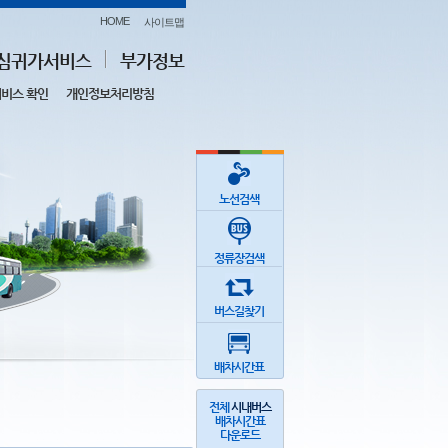
HOME
사이트맵
심귀가서비스
부가정보
비스 확인
개인정보처리방침
노선검색
정류장검색
버스길찾기
배차시간표
전체
시내버스
배차시간표
다운로드