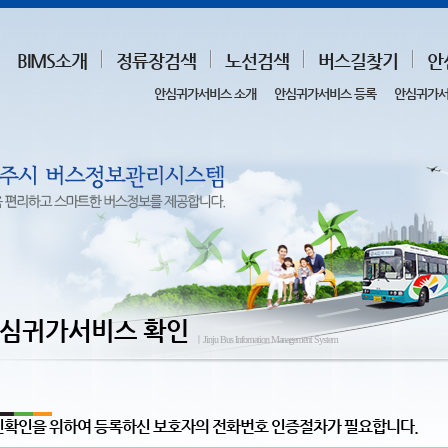
BIMS소개
정류장검색
노선검색
버스길찾기
안
안심귀가서비스 소개
안심귀가서비스 등록
안심귀가서
심귀가서비스 확인
ㅣJinju Bus Infomation Management System
확인을 위하여 등록하신 보호자의 전화번호 인증절차가 필요합니다.