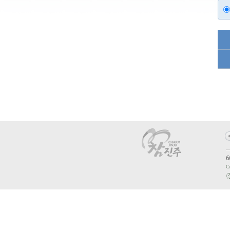
6
Co
(