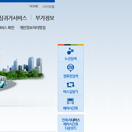
HOME
사이트맵
심귀가서비스
부가정보
비스 확인
개인정보처리방침
노선검색
정류장검색
버스길찾기
배차시간표
전체
시내버스
배차시간표
다운로드