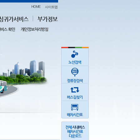
HOME
사이트맵
심귀가서비스
부가정보
비스 확인
개인정보처리방침
노선검색
정류장검색
버스길찾기
배차시간표
전체
시내버스
배차시간표
다운로드