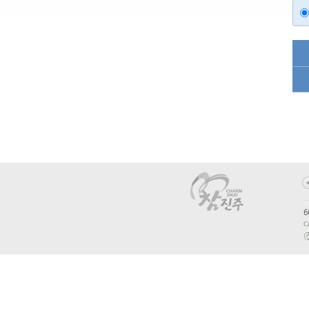
6
Co
(