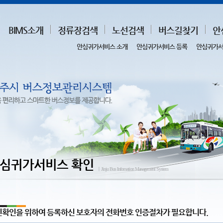
BIMS소개
정류장검색
노선검색
버스길찾기
안
안심귀가서비스 소개
안심귀가서비스 등록
안심귀가서
심귀가서비스 확인
ㅣJinju Bus Infomation Management System
확인을 위하여 등록하신 보호자의 전화번호 인증절차가 필요합니다.