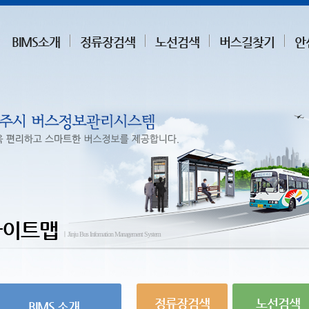
BIMS소개
정류장검색
노선검색
버스길찾기
안
사이트맵
ㅣJinju Bus Infomation Management System
정류장검색
노선검색
BIMS 소개