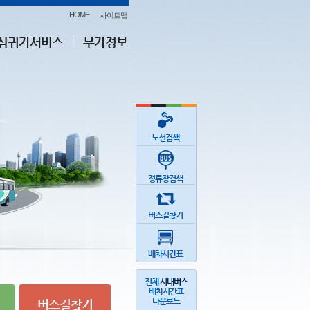
HOME
사이트맵
심귀가서비스
부가정보
노선검색
정류장검색
버스길찾기
배차시간표
전체
시내버스
배차시간표
다운로드
버스길찾기